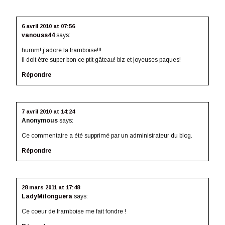
l
e
l
f
v
e
f
l
e
e
f
e
e
n
l
e
n
f
ê
l
n
ê
e
t
e
6 avril 2010 at 07:56
ê
t
n
r
f
vanouss44
says:
t
r
ê
e
e
r
e
t
)
n
e
)
r
ê
humm! j’adore la framboise!!!
)
e
t
il doit être super bon ce ptit gâteau! biz et joyeuses paques!
)
r
e
)
Répondre
7 avril 2010 at 14:24
Anonymous
says:
Ce commentaire a été supprimé par un administrateur du blog.
Répondre
28 mars 2011 at 17:48
LadyMilonguera
says:
Ce coeur de framboise me fait fondre !