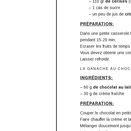
– 110 gr
de cerises
(
– 1 càs de sucre
– un peu de jus de
cit
PRÉPARATION:
Dans une petite casserole f
pendant 15-20 min.
Ecraser les fruits de temps
Vous devez obtenir une com
Laisser refroidir.
LA GANACHE AU CHOC
INGRÉDIENTS:
– 60 g
de chocolat au lai
– 30 g de crème fraîche
PRÉPARATION:
Couper le chocolat en peti
Faire chauffer la crème et l
Mélanger doucement jusqu’