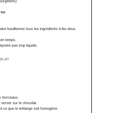
surgelées)
ron
aire bouillonner tous les ingrédients à feu doux
 en temps.
potée pas trop liquide.
OLAT
t
ts morceaux.
a verser sur le chocolat.
à ce que le mélange soit homogène.