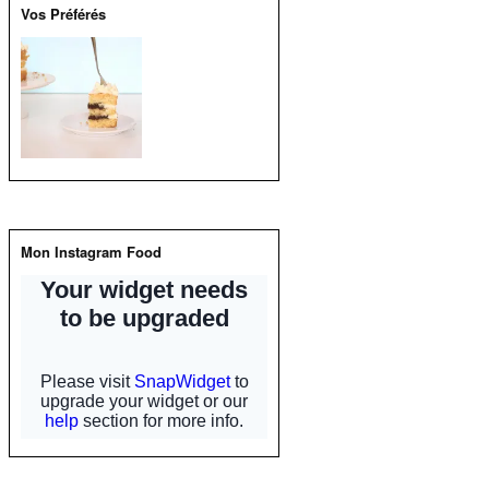
Y
Vos Préférés
o
u
T
u
b
e
Mon Instagram Food