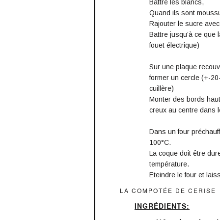
Battre les blancs,
Quand ils sont moussu
Rajouter le sucre avec l
Battre jusqu’à ce que l
fouet électrique)
Sur une plaque recouve
former un cercle (+-20
cuillère)
Monter des bords hauts
creux au centre dans l
Dans un four préchauff
100°C.
La coque doit être dur
température.
Eteindre le four et lai
LA COMPOTÉE DE CERISE
INGRÉDIENTS: