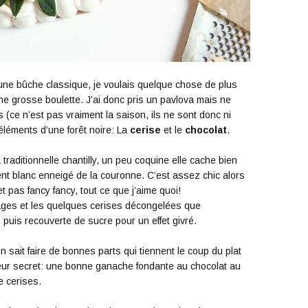
 une bûche classique, je voulais quelque chose de plus
ne grosse boulette. J’ai donc pris un pavlova mais ne
s (ce n’est pas vraiment la saison, ils ne sont donc ni
 éléments d’une forêt noire: La
cerise
et le
chocolat
.
traditionnelle chantilly, un peu coquine elle cache bien
ent blanc enneigé de la couronne. C’est assez chic alors
et pas fancy fancy, tout ce que j’aime quoi!
llages et les quelques cerises décongelées que
 puis recouverte de sucre pour un effet givré.
n sait faire de bonnes parts qui tiennent le coup du plat
s leur secret: une bonne ganache fondante au chocolat au
e cerises.