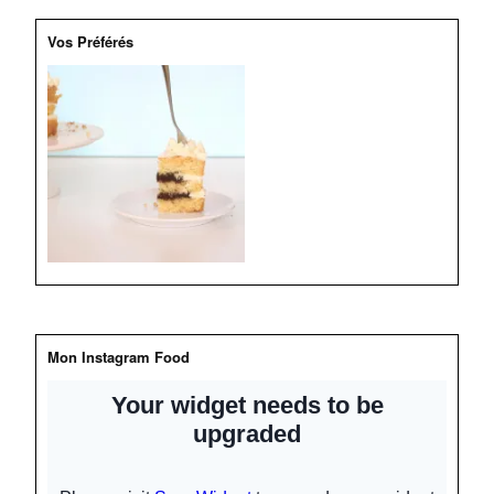
r
Y
Vos Préférés
o
u
T
u
b
e
Mon Instagram Food