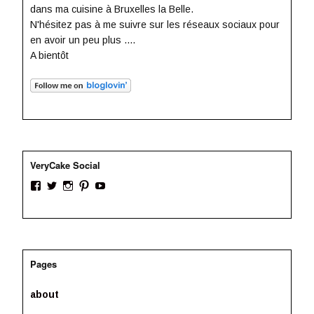
dans ma cuisine à Bruxelles la Belle.
N'hésitez pas à me suivre sur les réseaux sociaux pour
en avoir un peu plus ....
A bientôt
VeryCake Social
V
V
V
V
V
o
o
o
o
o
i
i
i
i
i
r
r
r
r
r
l
l
l
l
l
e
e
e
e
e
p
p
p
p
p
Pages
r
r
r
r
r
o
o
o
o
o
f
f
f
f
f
about
i
i
i
i
i
l
l
l
l
l