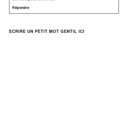
)
e
t
)
r
Répondre
e
)
ECRIRE UN PETIT MOT GENTIL ICI