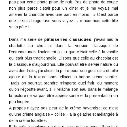
pas pour cette photo prise de nuit. Pas de photo de coupe
non plus parce c’était pour un diner et je me voyais mal
amener la charlotte avec une part en moins, » C’est parce
que je suis blogueuse vous voyez…. » hum-hum cette fille
se la pète !
Dans ma série de
pâtisseries classiques
, j’avais mis la
charlotte au chocolat dans la version classique de
l’entremet mais finalement j’ai lu que c’était celle à la vanille
qui était plus traditionnelle. Disons que celle au chocolat est
la classique d’aujourd’hui. Elle pouvait être servie nature ou
avec des fruits, j’ai choisi la poire pour son gout discret, elle
ajoute de la texture sans effacer la bonne crème vanille.
Mais on pourrait prendre n’importe quel fruit, du moment
qu’on l’égoutte avant, si il relâche son eau dans le mélange
la texture ne va pas être appétissante et la présentation un
peu loupée.
A propos n’ayez pas peur de la crème bavaroise: ce n’est
qu’une crème anglaise « collée » a la gélatine et mélangée à
de la crème fouettée.
Et la crème anglaise ne doit pas vous faire peur ! Il ne faut