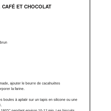
, CAFÉ ET CHOCOLAT
 brun
mmade, ajouter le beurre de cacahuètes
rporer la farine.
tes boules à aplatir sur un tapis en silicone ou une
é.
à 180°C pendant environ 10-12 min. Les biscuits