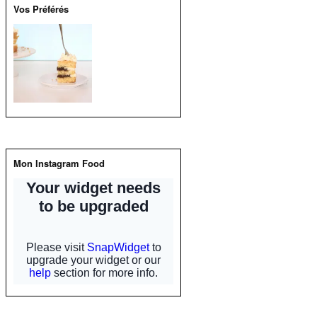
Y
Vos Préférés
o
u
T
u
b
e
Mon Instagram Food