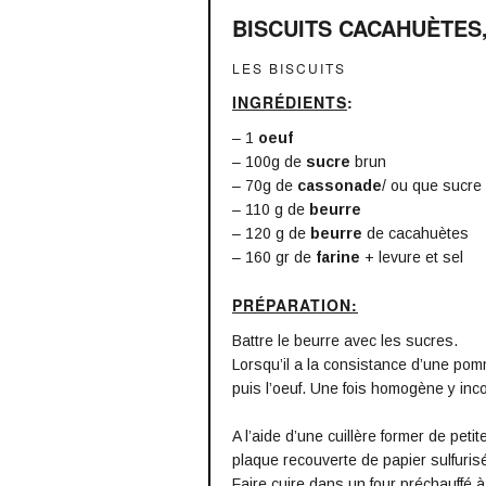
BISCUITS CACAHUÈTES
LES BISCUITS
INGRÉDIENTS
:
– 1
oeuf
– 100g de
sucre
brun
– 70g de
cassonade
/ ou que sucre
– 110 g de
beurre
– 120 g de
beurre
de cacahuètes
– 160 gr de
farine
+ levure et sel
PRÉPARATION:
Battre le beurre avec les sucres.
Lorsqu’il a la consistance d’une po
puis l’oeuf. Une fois homogène y inco
A l’aide d’une cuillère former de peti
plaque recouverte de papier sulfuris
Faire cuire dans un four préchauffé 